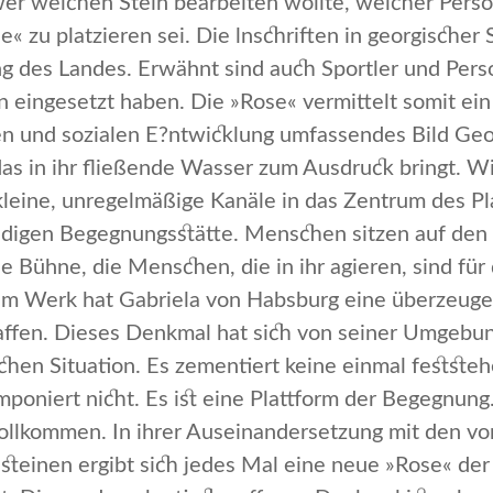
er welchen Stein bearbeiten wollte, welcher Perso
e« zu platzieren sei. Die lnschriften in georgischer 
g des Landes. Erwähnt sind auch Sport­ler und Perso
eingesetzt haben. Die »Rose« vermittelt somit ein l
en und sozialen E?ntwicklung umfassendes Bild Geor
as in ihr fließende Wasser zum Ausdruck bringt. Wi
 kleine, unre­gelmäßige Kanäle in das Zentrum des 
ndigen Begegnungsstätte. Menschen sitzen auf den S
ne Bühne, die Menschen, die in ihr agieren, sind für 
em Werk hat Gabriela von Habsburg eine überzeuge
fen. Dieses Denkmal hat sich von seiner Umgebung e
schen Situation. Es zementiert keine einmal festste
impo­niert nicht. Es ist eine Plattform der Begegnu
llkommen. In ihrer Auseinan­dersetzung mit den von
steinen ergibt sich jedes Mal eine neue »Rose« der