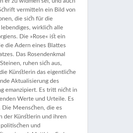
n er zu widmen sei, und auch
Schrift vermitteln ein Bild von
nen, die sich für die
ebendiges, wirk­lich alle
giens. Die »Rose« ist ein
e die Adern eines Blattes
Platzes. Das Rosendenkmal
teinen, ruhen sich aus,
die Künst­lerin das eigentliche
nde Aktualisierung des
manzipiert. Es tritt nicht in
­henden Werte und Urteile. Es
ng. Die Meenschen, die es
 der Künstlerin und ihren
 politischen und