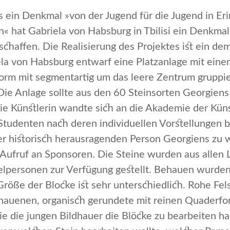
s ein Denkmal »von der Jugend für die Jugend in Er
 hat Gabriela von Habsburg in Tbilisi ein Denkmal 
haffen. Die Reali­sierung des Projektes ist ein de
la von Habsburg entwarf eine Platzanlage mit einem
orm mit segmentartig um das leere Zentrum gruppier
ie Anlage sollte aus den 60 Steinsorten Georgiens 
 Künstlerin wandte sich an die Akade­mie der Künste
 Studenten nach deren individuellen Vorstellungen 
er historisch heraus­ragenden Person Georgiens zu 
n Aufruf an Sponsoren. Die Steine wur­den aus alle
elpersonen zur Verfügung gestellt. Behauen wurden
öße der Blocke ist sehr unterschiedlich. Rohe Fels
auenen, organisch gerunde­te mit reinen Quaderfo
wie die jungen Bildhauer die Blöcke zu bearbeiten 