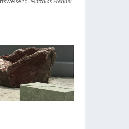
nftsweisend.
Matthias Frehner