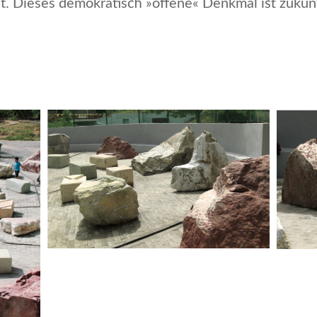
it. Dieses demo­kratisch »offene« Denkmal ist zuku