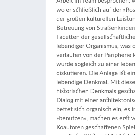
Arbeit im Team besprochen: w
wo er schließlich auf der »Ros
der großen kulturellen Leistun
Betreuung von Straßenkindern 
Facetten der gesellschaftlich
lebendiger Orga­nismus, was d
verlaufen von der Peripherie
wurde sogleich zu einer lebe
diskutieren. Die Anlage ist ei
lebendige Denkmal. Mit dies
historischen Denkmals geschaf
Dialog mit einer architektoni
bettet sich organisch ein, es 
»benutzen«, machen es erst vo
Koautoren ge­schaffenen Spiel